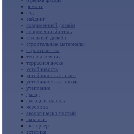
отделка фасада
ремонт
сад
сайдинг
современный дизайн
современный стиль
стильный дизайн
строительные материалы
строительство
теплоизоляция
террасная доска
устойчивость
устойчивость к влаге
устойчивость к погоде
утепление
фасад
фасадная панель
черепица
экологически чистый
экология
экстерьер
эстетика