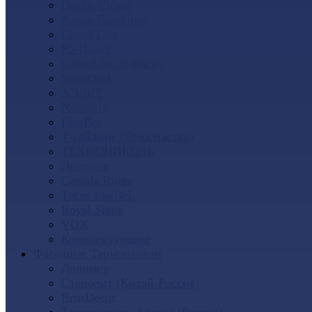
Docke (Дёке)
Альта-Профиль
Grand Line
Ю-Пласт
GrandLine Я-фасад
SteinDorf
АЭЛИТ
Nordside
FineBer
Т-сайдинг (Техоснастка)
ТЕХНОНИКОЛЬ
Доломит
Canada Ridge
Tecos ImaBeL
Royal Stone
VOX
Комплектующие
Фасадные Термопанели
Доломит
Стенолит (Китай-Россия)
BrusDecor