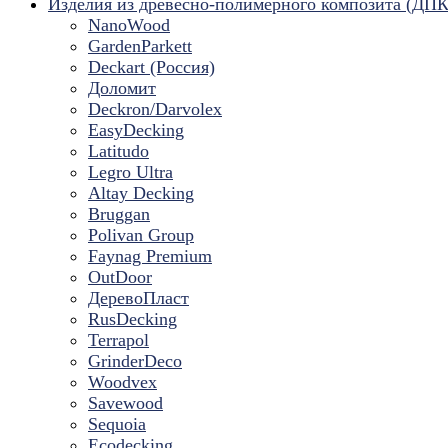
Изделия из древесно-полимерного композита (ДПК
NanoWood
GardenParkett
Deckart (Россия)
Доломит
Deckron/Darvolex
EasyDecking
Latitudo
Legro Ultra
Altay Decking
Bruggan
Polivan Group
Faynag Premium
OutDoor
ДеревоПласт
RusDecking
Terrapol
GrinderDeco
Woodvex
Savewood
Sequoia
Ecodecking