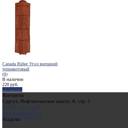
Canada Ridge Угол внешний
терракотовый
(0)
В наличии
220 руб.
В корзину
Контакты
Сургут, Нефтеюганское шоссе, 8, стр. 1
8 (800) 707-49-88
info@saiding77.ru
избранное
сравнить
Разделы