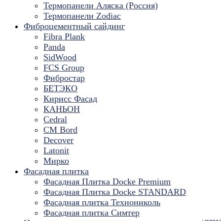
Термопанели Аляска (Россия)
Термопанели Zodiac
Фиброцементный сайдинг
Fibra Plank
Panda
SidWood
FCS Group
Фибростар
БЕТЭКО
Кирисс Фасад
КАНЬОН
Cedral
CM Bord
Decover
Latonit
Мирко
Фасадная плитка
Фасадная Плитка Docke Premium
Фасадная Плитка Docke STANDARD
Фасадная плитка Технониколь
Фасадная плитка Симтер