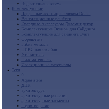
Водосточная система
Комплектующие
Чердачные лестницы с люком Docke
Вентиляционные решётки
Фасадные Аксессуары Доломит декор
Комплектующие Эконом для Сайдинга
Комплектующие для cайдинга Элит
Обрешетка
Гибка металла
ПИКС для столбов
Утеплитель
Пиломатериалы
Изоляционные материалы
Теги
0
Aquasistem
ДПК
архитектура
архитектурные решения
архитектурные элементы
водоотведение