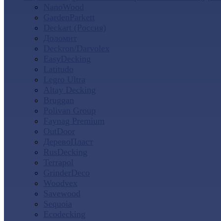
NanoWood
GardenParkett
Deckart (Россия)
Доломит
Deckron/Darvolex
EasyDecking
Latitudo
Legro Ultra
Altay Decking
Bruggan
Polivan Group
Faynag Premium
OutDoor
ДеревоПласт
RusDecking
Terrapol
GrinderDeco
Woodvex
Savewood
Sequoia
Ecodecking