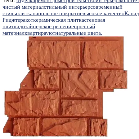
Теги:
отделка
ремонт
дом
строительство
интерьер
экологич
чистый материал
стильный интерьер
современный
стиль
плитка
напольное покрытие
высокое качество
Канад
Ридж
теракот
керамическая плитка
стеновая
плитка
дизайнерское решение
прочный
материал
квартира
уют
натуральные цвета.