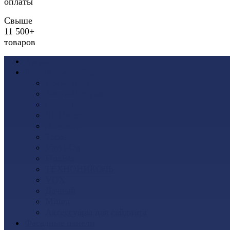
оплаты
Свыше
11 500+
товаров
Акции
Виниловый сайдинг
Docke (Дёке)
Альта-Профиль
Grand Line
Ю-Пласт
Доломит
Tecos
Vinyl-On
FineBer
ТЕХНОНИКОЛЬ
VOX
Дачный
Mitten
Аксессуары для сайдинга
Фасадные панели