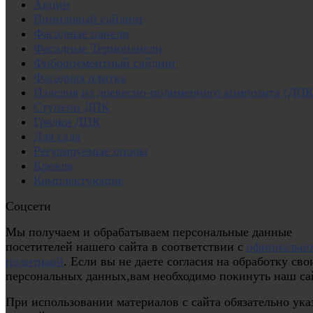
Акции
Виниловый сайдинг
Фасадные панели
Фасадные Термопанели
Фиброцементный сайдинг
Фасадная плитка
Изделия из древесно-полимерного композита (ДПК
Ступени ДПК
Грядки ДПК
Для сада
Регулируемые опоры
Кровля
Комплектующие
Соцсети
Мы получаем и обрабатываем персональные данные
посетителей нашего сайта в соответствии с
официальн
политикой
. Если вы не даете согласия на обработку сво
персональных данных,вам необходимо покинуть наш са
При использовании материалов с сайта обязательно ука