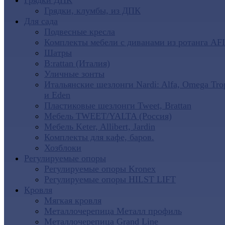
Грядки ДПК
Грядки, клумбы, из ДПК
Для сада
Подвесные кресла
Комплекты мебели с диванами из ротанга AF
Шатры
B:rattan (Италия)
Уличные зонты
Итальянские шезлонги Nardi: Alfa, Omega Tro
и Eden
Пластиковые шезлонги Tweet, Brattan
Мебель TWEET/YALTA (Россия)
Мебель Keter, Allibert, Jardin
Комплекты для кафе, баров.
Хозблоки
Регулируемые опоры
Регулируемые опоры Kronex
Регулируемые опоры HILST LIFT
Кровля
Мягкая кровля
Металлочерепица Металл профиль
Металлочерепица Grand Line