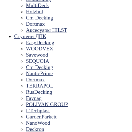
MultiDeck
Holzhof
Cm Decking
Dortmax
Аксесуары HILST
Ступени ДПК
EasyDecking
WOODVEX
Savewood
SEQUOIA
Cm Decking
NauticPrime
Dortmax
TERRAPOL
RusDecking
Faynag
POLIVAN GROUP
I-Techplast
GardenParkett
NanoWood
Deckron