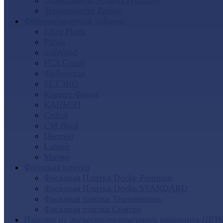
Термопанели Аляска (Россия)
Термопанели Zodiac
Фиброцементный сайдинг
Fibra Plank
Panda
SidWood
FCS Group
Фибростар
БЕТЭКО
Кирисс Фасад
КАНЬОН
Cedral
CM Bord
Decover
Latonit
Мирко
Фасадная плитка
Фасадная Плитка Docke Premium
Фасадная Плитка Docke STANDARD
Фасадная плитка Технониколь
Фасадная плитка Симтер
Изделия из древесно-полимерного композита (ДПК