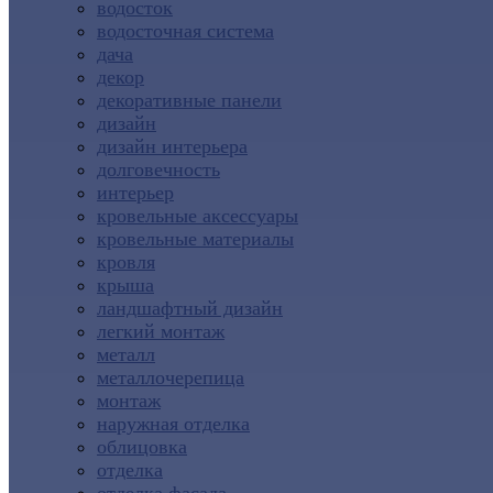
водосток
водосточная система
дача
декор
декоративные панели
дизайн
дизайн интерьера
долговечность
интерьер
кровельные аксессуары
кровельные материалы
кровля
крыша
ландшафтный дизайн
легкий монтаж
металл
металлочерепица
монтаж
наружная отделка
облицовка
отделка