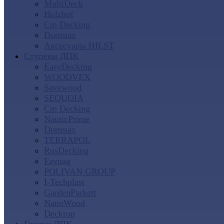
MultiDeck
Holzhof
Cm Decking
Dortmax
Аксесуары HILST
Ступени ДПК
EasyDecking
WOODVEX
Savewood
SEQUOIA
Cm Decking
NauticPrime
Dortmax
TERRAPOL
RusDecking
Faynag
POLIVAN GROUP
I-Techplast
GardenParkett
NanoWood
Deckron