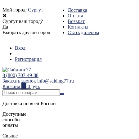
Мой город:
Сургут
Доставка
✖
Оплата
Сургут ваш город?
Возврат
Да
Контакты
Выбрать другой город
Стать дилером
Вход
Регистрация
8 (800) 707-49-88
Заказать звонок
info@saiding77.ru
Корзина
0
0 руб.
Доставка по всей России
Доступные
способы
оплаты
Свыше