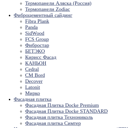
Термопанели Аляска (Россия)
Термопанели Zodiac
Фиброцементный сайдинг
Fibra Plank
Panda
SidWood
FCS Group
Фибростар
БЕТЭКО
Кирисс Фасад
КАНЬОН
Cedral
CM Bord
Decover
Latonit
Мирко
Фасадная плитка
Фасадная Плитка Docke Premium
Фасадная Плитка Docke STANDARD
Фасадная плитка Технониколь
Фасадная плитка Симтер