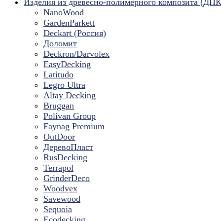
Изделия из древесно-полимерного композита (ДПК
NanoWood
GardenParkett
Deckart (Россия)
Доломит
Deckron/Darvolex
EasyDecking
Latitudo
Legro Ultra
Altay Decking
Bruggan
Polivan Group
Faynag Premium
OutDoor
ДеревоПласт
RusDecking
Terrapol
GrinderDeco
Woodvex
Savewood
Sequoia
Ecodecking