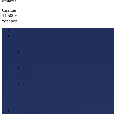
оплаты
Свыше
11 500+
товаров
Акции
Виниловый сайдинг
Docke (Дёке)
Альта-Профиль
Grand Line
Ю-Пласт
Доломит
Tecos
Vinyl-On
FineBer
ТЕХНОНИКОЛЬ
VOX
Дачный
Mitten
Аксессуары для сайдинга
Фасадные панели