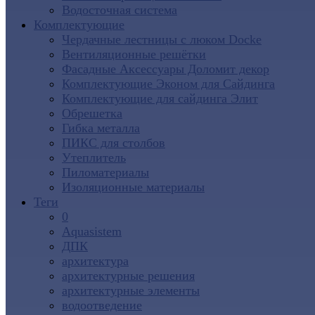
Водосточная система
Комплектующие
Чердачные лестницы с люком Docke
Вентиляционные решётки
Фасадные Аксессуары Доломит декор
Комплектующие Эконом для Сайдинга
Комплектующие для cайдинга Элит
Обрешетка
Гибка металла
ПИКС для столбов
Утеплитель
Пиломатериалы
Изоляционные материалы
Теги
0
Aquasistem
ДПК
архитектура
архитектурные решения
архитектурные элементы
водоотведение