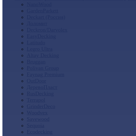
NanoWood
GardenParkett
Deckart (Россия)
Доломит
Deckron/Darvolex
EasyDecking
Latitudo
Legro Ultra
Altay Decking
Bruggan
Polivan Group
Faynag Premium
OutDoor
ДеревоПласт
RusDecking
Terrapol
GrinderDeco
Woodvex
Savewood
Sequoia
Ecodecking