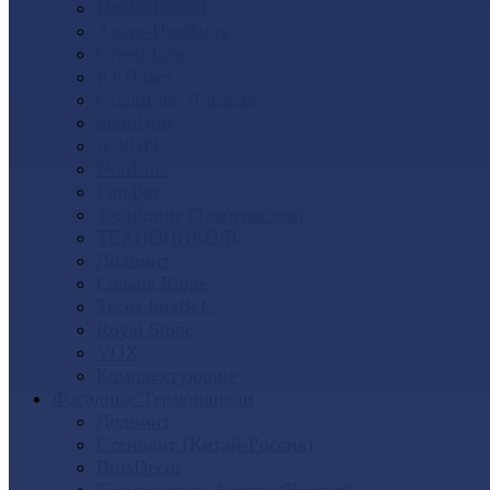
Docke (Дёке)
Альта-Профиль
Grand Line
Ю-Пласт
GrandLine Я-фасад
SteinDorf
АЭЛИТ
Nordside
FineBer
Т-сайдинг (Техоснастка)
ТЕХНОНИКОЛЬ
Доломит
Canada Ridge
Tecos ImaBeL
Royal Stone
VOX
Комплектующие
Фасадные Термопанели
Доломит
Стенолит (Китай-Россия)
BrusDecor