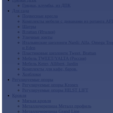
Грядки ДПК
Грядки, клумбы, из ДПК
Для сада
Подвесные кресла
Комплекты мебели с диванами из ротанга AF
Шатры
B:rattan (Италия)
Уличные зонты
Итальянские шезлонги Nardi: Alfa, Omega Tro
и Eden
Пластиковые шезлонги Tweet, Brattan
Мебель TWEET/YALTA (Россия)
Мебель Keter, Allibert, Jardin
Комплекты для кафе, баров.
Хозблоки
Регулируемые опоры
Регулируемые опоры Kronex
Регулируемые опоры HILST LIFT
Кровля
Мягкая кровля
Металлочерепица Металл профиль
Металлочерепица Grand Line