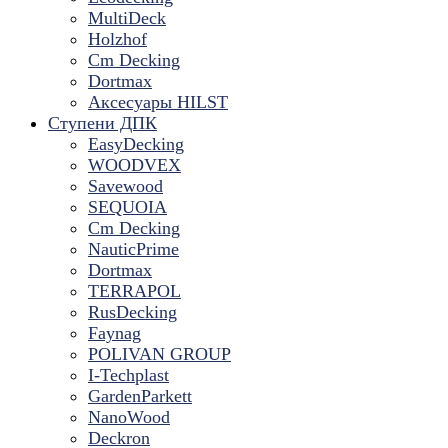
MultiDeck
Holzhof
Cm Decking
Dortmax
Аксесуары HILST
Ступени ДПК
EasyDecking
WOODVEX
Savewood
SEQUOIA
Cm Decking
NauticPrime
Dortmax
TERRAPOL
RusDecking
Faynag
POLIVAN GROUP
I-Techplast
GardenParkett
NanoWood
Deckron