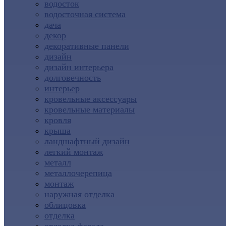
водосток
водосточная система
дача
декор
декоративные панели
дизайн
дизайн интерьера
долговечность
интерьер
кровельные аксессуары
кровельные материалы
кровля
крыша
ландшафтный дизайн
легкий монтаж
металл
металлочерепица
монтаж
наружная отделка
облицовка
отделка