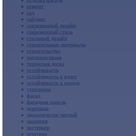
отделка фасада
ремонт
сад
сайдинг
современный дизайн
современный стиль
стильный дизайн
строительные материалы
строительство
теплоизоляция
террасная доска
устойчивость
устойчивость к влаге
устойчивость к погоде
утепление
фасад
фасадная панель
черепица
экологически чистый
экология
экстерьер
эстетика