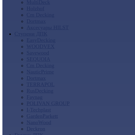
MultiDeck
Holzhof
Cm Decking
Dortmax
Аксесуары HILST
Ступени ДПК
EasyDecking
WOODVEX
Savewood
SEQUOIA
Cm Decking
NauticPrime
Dortmax
TERRAPOL
RusDecking
Faynag
POLIVAN GROUP
I-Techplast
GardenParkett
NanoWood
Deckron