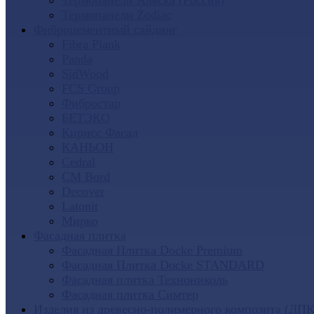
Термопанели Аляска (Россия)
Термопанели Zodiac
Фиброцементный сайдинг
Fibra Plank
Panda
SidWood
FCS Group
Фибростар
БЕТЭКО
Кирисс Фасад
КАНЬОН
Cedral
CM Bord
Decover
Latonit
Мирко
Фасадная плитка
Фасадная Плитка Docke Premium
Фасадная Плитка Docke STANDARD
Фасадная плитка Технониколь
Фасадная плитка Симтер
Изделия из древесно-полимерного композита (ДПК