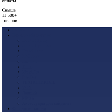
оплаты
Свыше
11 500+
товаров
Акции
Виниловый сайдинг
Docke (Дёке)
Альта-Профиль
Grand Line
Ю-Пласт
Доломит
Tecos
Vinyl-On
FineBer
ТЕХНОНИКОЛЬ
VOX
Дачный
Mitten
Аксессуары для сайдинга
Фасадные панели