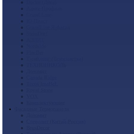
Docke (Дёке)
Альта-Профиль
Grand Line
Ю-Пласт
GrandLine Я-фасад
SteinDorf
АЭЛИТ
Nordside
FineBer
Т-сайдинг (Техоснастка)
ТЕХНОНИКОЛЬ
Доломит
Canada Ridge
Tecos ImaBeL
Royal Stone
VOX
Комплектующие
Фасадные Термопанели
Доломит
Стенолит (Китай-Россия)
BrusDecor