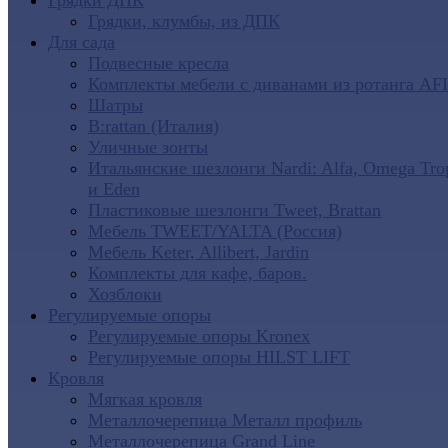
Грядки ДПК
Грядки, клумбы, из ДПК
Для сада
Подвесные кресла
Комплекты мебели с диванами из ротанга AF
Шатры
B:rattan (Италия)
Уличные зонты
Итальянские шезлонги Nardi: Alfa, Omega Tro
и Eden
Пластиковые шезлонги Tweet, Brattan
Мебель TWEET/YALTA (Россия)
Мебель Keter, Allibert, Jardin
Комплекты для кафе, баров.
Хозблоки
Регулируемые опоры
Регулируемые опоры Kronex
Регулируемые опоры HILST LIFT
Кровля
Мягкая кровля
Металлочерепица Металл профиль
Металлочерепица Grand Line