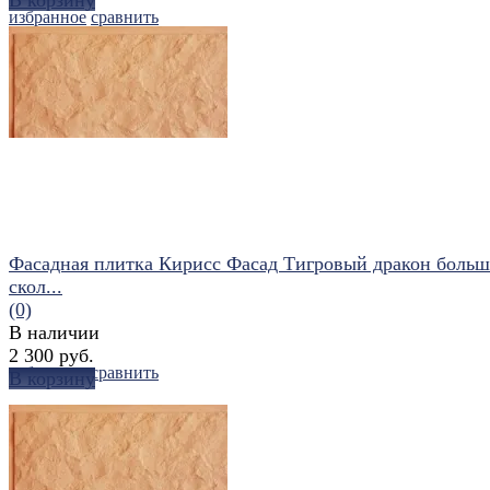
избранное
сравнить
Фасадная плитка Кирисс Фасад Тигровый дракон боль
скол...
(0)
В наличии
2 300 руб.
избранное
сравнить
В корзину