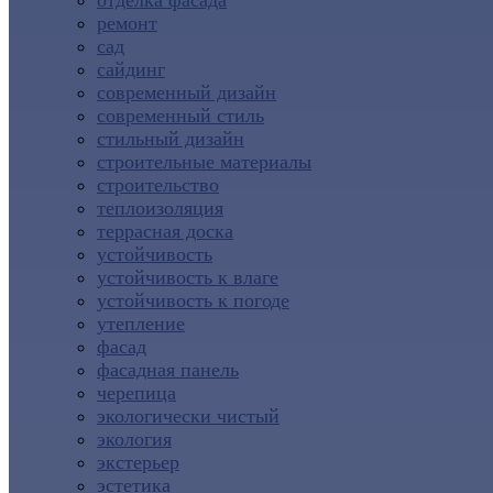
отделка фасада
ремонт
сад
сайдинг
современный дизайн
современный стиль
стильный дизайн
строительные материалы
строительство
теплоизоляция
террасная доска
устойчивость
устойчивость к влаге
устойчивость к погоде
утепление
фасад
фасадная панель
черепица
экологически чистый
экология
экстерьер
эстетика