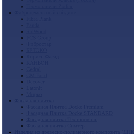
Термопанели Аляска (Россия)
Термопанели Zodiac
Фиброцементный сайдинг
Fibra Plank
Panda
SidWood
FCS Group
Фибростар
БЕТЭКО
Кирисс Фасад
КАНЬОН
Cedral
CM Bord
Decover
Latonit
Мирко
Фасадная плитка
Фасадная Плитка Docke Premium
Фасадная Плитка Docke STANDARD
Фасадная плитка Технониколь
Фасадная плитка Симтер
Изделия из древесно-полимерного композита (ДПК