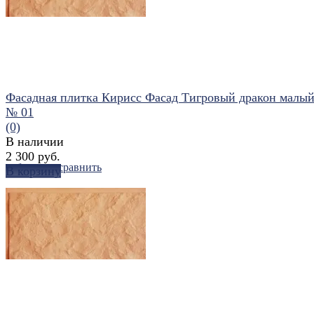
Фасадная плитка Кирисс Фасад Тигровый дракон малый
№ 01
(0)
В наличии
2 300 руб.
избранное
сравнить
В корзину