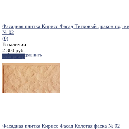
Фасадная плитка Кирисс Фасад Тигровый дракон под к
№ 02
(0)
В наличии
2 300 руб.
избранное
сравнить
В корзину
Фасадная плитка Кирисс Фасад Колотая фаска № 02