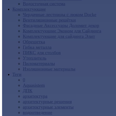
Водосточная система
Комплектующие
Чердачные лестницы с люком Docke
Вентиляционные решётки
Фасадные Аксессуары Доломит декор
Комплектующие Эконом для Сайдинга
Комплектующие для cайдинга Элит
Обрешетка
Гибка металла
ПИКС для столбов
Утеплитель
Пиломатериалы
Изоляционные материалы
Теги
0
Aquasistem
ДПК
архитектура
архитектурные решения
архитектурные элементы
водоотведение