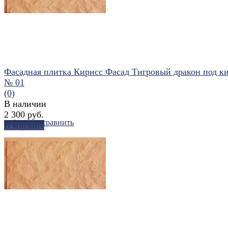
Фасадная плитка Кирисс Фасад Тигровый дракон под к
№ 01
(0)
В наличии
2 300 руб.
избранное
сравнить
В корзину