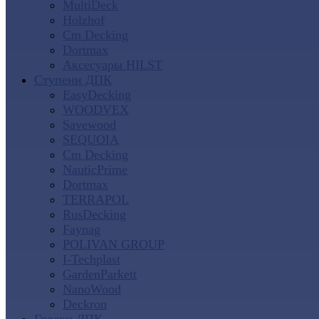
MultiDeck
Holzhof
Cm Decking
Dortmax
Аксесуары HILST
Ступени ДПК
EasyDecking
WOODVEX
Savewood
SEQUOIA
Cm Decking
NauticPrime
Dortmax
TERRAPOL
RusDecking
Faynag
POLIVAN GROUP
I-Techplast
GardenParkett
NanoWood
Deckron