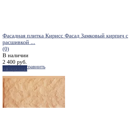
Фасадная плитка Кирисс Фасад Замковый кирпич с
расшивкой ...
(0)
В наличии
2 400 руб.
избранное
сравнить
В корзину