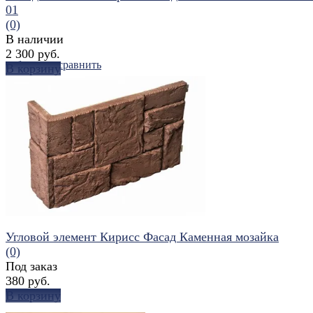
01
(0)
В наличии
2 300 руб.
избранное
сравнить
В корзину
Угловой элемент Кирисс Фасад Каменная мозайка
(0)
Под заказ
380 руб.
В корзину