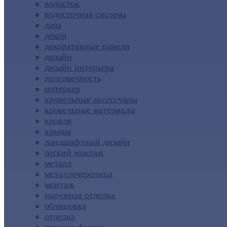
водосток
водосточная система
дача
декор
декоративные панели
дизайн
дизайн интерьера
долговечность
интерьер
кровельные аксессуары
кровельные материалы
кровля
крыша
ландшафтный дизайн
легкий монтаж
металл
металлочерепица
монтаж
наружная отделка
облицовка
отделка