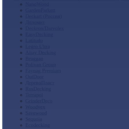
NanoWood
GardenParkett
Deckart (Россия)
Доломит
Deckron/Darvolex
EasyDecking
Latitudo
Legro Ultra
Altay Decking
Bruggan
Polivan Group
Faynag Premium
OutDoor
ДеревоПласт
RusDecking
Terrapol
GrinderDeco
Woodvex
Savewood
Sequoia
Ecodecking