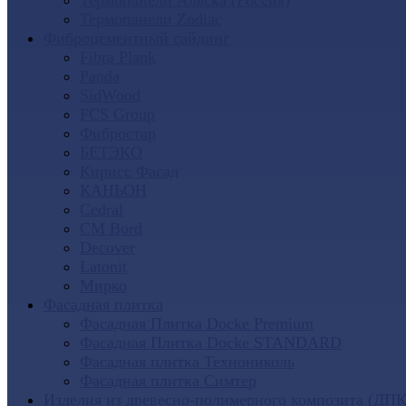
Термопанели Аляска (Россия)
Термопанели Zodiac
Фиброцементный сайдинг
Fibra Plank
Panda
SidWood
FCS Group
Фибростар
БЕТЭКО
Кирисс Фасад
КАНЬОН
Cedral
CM Bord
Decover
Latonit
Мирко
Фасадная плитка
Фасадная Плитка Docke Premium
Фасадная Плитка Docke STANDARD
Фасадная плитка Технониколь
Фасадная плитка Симтер
Изделия из древесно-полимерного композита (ДПК