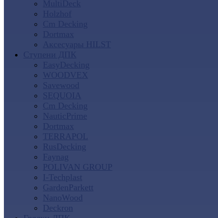
MultiDeck
Holzhof
Cm Decking
Dortmax
Аксесуары HILST
Ступени ДПК
EasyDecking
WOODVEX
Savewood
SEQUOIA
Cm Decking
NauticPrime
Dortmax
TERRAPOL
RusDecking
Faynag
POLIVAN GROUP
I-Techplast
GardenParkett
NanoWood
Deckron