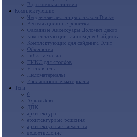
Водосточная система
Комплектующие
Чердачные лестницы с люком Docke
Вентиляционные решётки
Фасадные Аксессуары Доломит декор
Комплектующие Эконом для Сайдинга
Комплектующие для cайдинга Элит
Обрешетка
Гибка металла
ПИКС для столбов
Утеплитель
Пиломатериалы
Изоляционные материалы
Теги
0
Aquasistem
ДПК
архитектура
архитектурные решения
архитектурные элементы
водоотведение