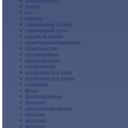
отделка фасада
ремонт
сад
сайдинг
современный дизайн
современный стиль
стильный дизайн
строительные материалы
строительство
теплоизоляция
террасная доска
устойчивость
устойчивость к влаге
устойчивость к погоде
утепление
фасад
фасадная панель
черепица
экологически чистый
экология
экстерьер
эстетика