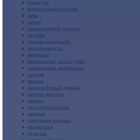
водосток
водосточная система
дача
декор
декоративные панели
дизайн
дизайн интерьера
долговечность
интерьер
кровельные аксессуары
кровельные материалы
кровля
крыша
ландшафтный дизайн
легкий монтаж
металл
металлочерепица
монтаж
наружная отделка
облицовка
отделка