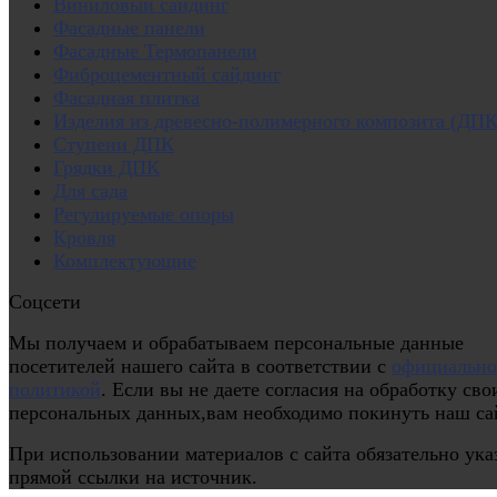
Виниловый сайдинг
Фасадные панели
Фасадные Термопанели
Фиброцементный сайдинг
Фасадная плитка
Изделия из древесно-полимерного композита (ДПК
Ступени ДПК
Грядки ДПК
Для сада
Регулируемые опоры
Кровля
Комплектующие
Соцсети
Мы получаем и обрабатываем персональные данные
посетителей нашего сайта в соответствии с
официальн
политикой
. Если вы не даете согласия на обработку сво
персональных данных,вам необходимо покинуть наш са
При использовании материалов с сайта обязательно ука
прямой ссылки на источник.