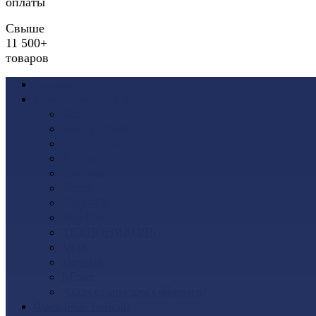
оплаты
Свыше
11 500+
товаров
Акции
Виниловый сайдинг
Docke (Дёке)
Альта-Профиль
Grand Line
Ю-Пласт
Доломит
Tecos
Vinyl-On
FineBer
ТЕХНОНИКОЛЬ
VOX
Дачный
Mitten
Аксессуары для сайдинга
Фасадные панели