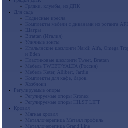
Грядки ДПК
Грядки, клумбы, из ДПК
Для сада
Подвесные кресла
Комплекты мебели с диванами из ротанга AF
Шатры
B:rattan (Италия)
Уличные зонты
Итальянские шезлонги Nardi: Alfa, Omega Tro
и Eden
Пластиковые шезлонги Tweet, Brattan
Мебель TWEET/YALTA (Россия)
Мебель Keter, Allibert, Jardin
Комплекты для кафе, баров.
Хозблоки
Регулируемые опоры
Регулируемые опоры Kronex
Регулируемые опоры HILST LIFT
Кровля
Мягкая кровля
Металлочерепица Металл профиль
Металлочерепица Grand Line