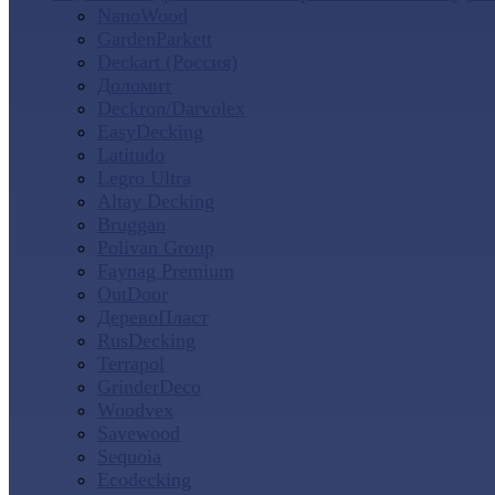
NanoWood
GardenParkett
Deckart (Россия)
Доломит
Deckron/Darvolex
EasyDecking
Latitudo
Legro Ultra
Altay Decking
Bruggan
Polivan Group
Faynag Premium
OutDoor
ДеревоПласт
RusDecking
Terrapol
GrinderDeco
Woodvex
Savewood
Sequoia
Ecodecking