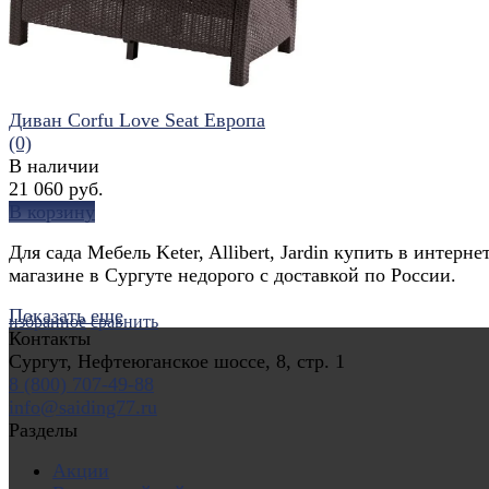
Диван Corfu Love Seat Европа
(0)
В наличии
21 060 руб.
В корзину
Для сада Мебель Keter, Allibert, Jardin купить в интерне
магазине в Сургуте недорого с доставкой по России.
Показать еще
избранное
сравнить
Контакты
Сургут, Нефтеюганское шоссе, 8, стр. 1
8 (800) 707-49-88
info@saiding77.ru
Разделы
Акции