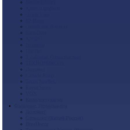
Docke (Дёке)
Альта-Профиль
Grand Line
Ю-Пласт
GrandLine Я-фасад
SteinDorf
АЭЛИТ
Nordside
FineBer
Т-сайдинг (Техоснастка)
ТЕХНОНИКОЛЬ
Доломит
Canada Ridge
Tecos ImaBeL
Royal Stone
VOX
Комплектующие
Фасадные Термопанели
Доломит
Стенолит (Китай-Россия)
BrusDecor