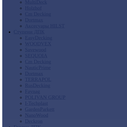
MultiDeck
Holzhof
Cm Decking
Dortmax
Аксесуары HILST
Ступени ДПК
EasyDecking
WOODVEX
Savewood
SEQUOIA
Cm Decking
NauticPrime
Dortmax
TERRAPOL
RusDecking
Faynag
POLIVAN GROUP
I-Techplast
GardenParkett
NanoWood
Deckron