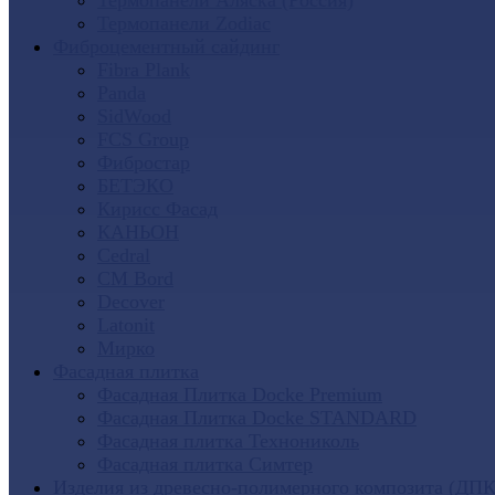
Термопанели Аляска (Россия)
Термопанели Zodiac
Фиброцементный сайдинг
Fibra Plank
Panda
SidWood
FCS Group
Фибростар
БЕТЭКО
Кирисс Фасад
КАНЬОН
Cedral
CM Bord
Decover
Latonit
Мирко
Фасадная плитка
Фасадная Плитка Docke Premium
Фасадная Плитка Docke STANDARD
Фасадная плитка Технониколь
Фасадная плитка Симтер
Изделия из древесно-полимерного композита (ДПК