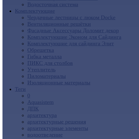
Водосточная система
Комплектующие
Чердачные лестницы с люком Docke
Вентиляционные решётки
Фасадные Аксессуары Доломит декор
Комплектующие Эконом для Сайдинга
Комплектующие для cайдинга Элит
Обрешетка
Гибка металла
ПИКС для столбов
Утеплитель
Пиломатериалы
Изоляционные материалы
Теги
0
Aquasistem
ДПК
архитектура
архитектурные решения
архитектурные элементы
водоотведение