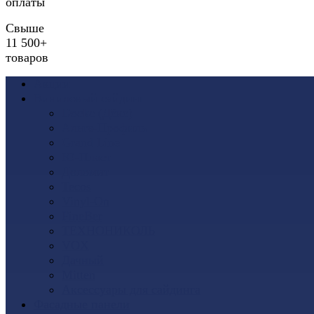
оплаты
Свыше
11 500+
товаров
Акции
Виниловый сайдинг
Docke (Дёке)
Альта-Профиль
Grand Line
Ю-Пласт
Доломит
Tecos
Vinyl-On
FineBer
ТЕХНОНИКОЛЬ
VOX
Дачный
Mitten
Аксессуары для сайдинга
Фасадные панели