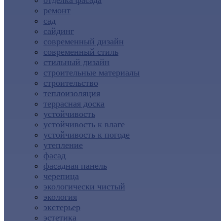
отделка фасада
ремонт
сад
сайдинг
современный дизайн
современный стиль
стильный дизайн
строительные материалы
строительство
теплоизоляция
террасная доска
устойчивость
устойчивость к влаге
устойчивость к погоде
утепление
фасад
фасадная панель
черепица
экологически чистый
экология
экстерьер
эстетика