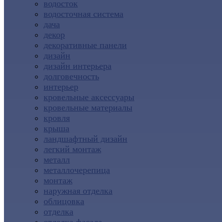
водосток
водосточная система
дача
декор
декоративные панели
дизайн
дизайн интерьера
долговечность
интерьер
кровельные аксессуары
кровельные материалы
кровля
крыша
ландшафтный дизайн
легкий монтаж
металл
металлочерепица
монтаж
наружная отделка
облицовка
отделка