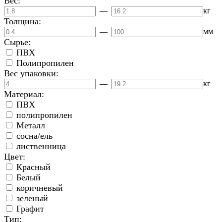
Вес:
—
кг
Толщина:
—
мм
Сырье:
ПВХ
Полипропилен
Вес упаковки:
—
кг
Материал:
ПВХ
полипропилен
Металл
сосна/ель
лиственница
Цвет:
Красный
Белый
коричневый
зеленый
Графит
Тип: