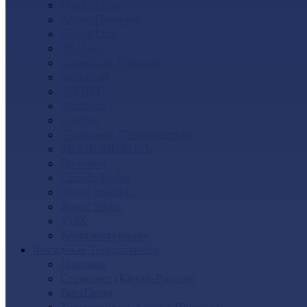
Docke (Дёке)
Альта-Профиль
Grand Line
Ю-Пласт
GrandLine Я-фасад
SteinDorf
АЭЛИТ
Nordside
FineBer
Т-сайдинг (Техоснастка)
ТЕХНОНИКОЛЬ
Доломит
Canada Ridge
Tecos ImaBeL
Royal Stone
VOX
Комплектующие
Фасадные Термопанели
Доломит
Стенолит (Китай-Россия)
BrusDecor