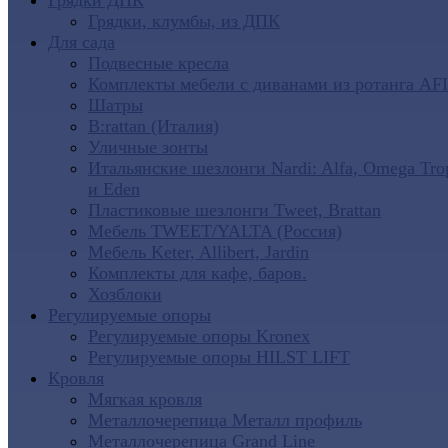
Грядки ДПК
Грядки, клумбы, из ДПК
Для сада
Подвесные кресла
Комплекты мебели с диванами из ротанга AF
Шатры
B:rattan (Италия)
Уличные зонты
Итальянские шезлонги Nardi: Alfa, Omega Tro
и Eden
Пластиковые шезлонги Tweet, Brattan
Мебель TWEET/YALTA (Россия)
Мебель Keter, Allibert, Jardin
Комплекты для кафе, баров.
Хозблоки
Регулируемые опоры
Регулируемые опоры Kronex
Регулируемые опоры HILST LIFT
Кровля
Мягкая кровля
Металлочерепица Металл профиль
Металлочерепица Grand Line