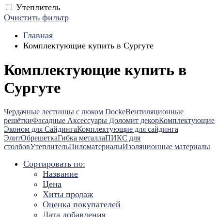
Утеплитель
Очистить фильтр
Главная
Комплектующие купить в Сургуте
Комплектующие купить в
Сургуте
Чердачные лестницы с люком Docke
Вентиляционные
решётки
Фасадные Аксессуары Доломит декор
Комплектующие
Эконом для Сайдинга
Комплектующие для cайдинга
Элит
Обрешетка
Гибка металла
ПИКС для
столбов
Утеплитель
Пиломатериалы
Изоляционные материалы
Сортировать по:
Название
Цена
Хиты продаж
Оценка покупателей
Дата добавления