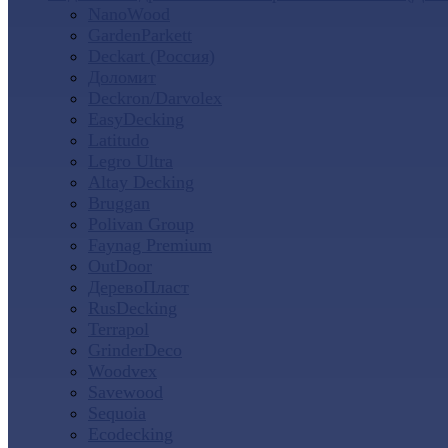
NanoWood
GardenParkett
Deckart (Россия)
Доломит
Deckron/Darvolex
EasyDecking
Latitudo
Legro Ultra
Altay Decking
Bruggan
Polivan Group
Faynag Premium
OutDoor
ДеревоПласт
RusDecking
Terrapol
GrinderDeco
Woodvex
Savewood
Sequoia
Ecodecking