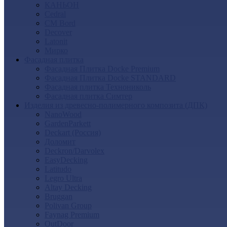
КАНЬОН
Cedral
CM Bord
Decover
Latonit
Мирко
Фасадная плитка
Фасадная Плитка Docke Premium
Фасадная Плитка Docke STANDARD
Фасадная плитка Технониколь
Фасадная плитка Симтер
Изделия из древесно-полимерного композита (ДПК)
NanoWood
GardenParkett
Deckart (Россия)
Доломит
Deckron/Darvolex
EasyDecking
Latitudo
Legro Ultra
Altay Decking
Bruggan
Polivan Group
Faynag Premium
OutDoor