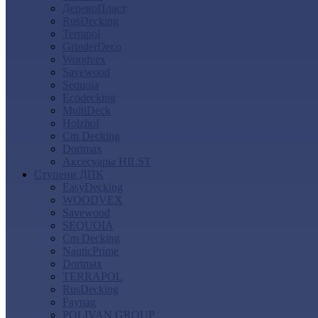
ДеревоПласт
RusDecking
Terrapol
GrinderDeco
Woodvex
Savewood
Sequoia
Ecodecking
MultiDeck
Holzhof
Cm Decking
Dortmax
Аксесуары HILST
Ступени ДПК
EasyDecking
WOODVEX
Savewood
SEQUOIA
Cm Decking
NauticPrime
Dortmax
TERRAPOL
RusDecking
Faynag
POLIVAN GROUP