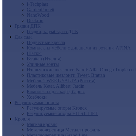
I-Techplast
GardenParkett
NanoWood
Deckron
Грядки ДПК
Грядки, клумбы, из ДПК
Для сада
Подвесные кресла
Комплекты мебели с диванами из ротанга AFINA
Шатры
B:rattan (Италия)
Уличные зонты
Итальянские шезлонги Nardi: Alfa, Omega Tropico и
Пластиковые шезлонги Tweet, Brattan
Мебель TWEET/YALTA (Россия)
Мебель Keter, Allibert, Jardin
Комплекты для кафе, баров.
Хозблоки
Регулируемые опоры
Регулируемые опоры Kronex
Регулируемые опоры HILST LIFT
Кровля
Мягкая кровля
Металлочерепица Металл профиль
Металлочерепица Grand Line