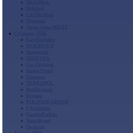
MultiDeck
Holzhof
Cm Decking
Dortmax
Аксесуары HILST
Ступени ДПК
EasyDecking
WOODVEX
Savewood
SEQUOIA
Cm Decking
NauticPrime
Dortmax
TERRAPOL
RusDecking
Faynag
POLIVAN GROUP
I-Techplast
GardenParkett
NanoWood
Deckron