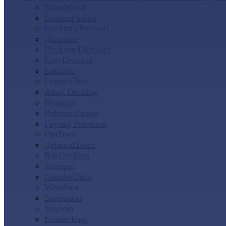
NanoWood
GardenParkett
Deckart (Россия)
Доломит
Deckron/Darvolex
EasyDecking
Latitudo
Legro Ultra
Altay Decking
Bruggan
Polivan Group
Faynag Premium
OutDoor
ДеревоПласт
RusDecking
Terrapol
GrinderDeco
Woodvex
Savewood
Sequoia
Ecodecking