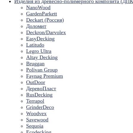
Изделия из древесно-полимерного композита (ДПК
NanoWood
GardenParkett
Deckart (Россия)
Доломит
Deckron/Darvolex
EasyDecking
Latitudo
Legro Ultra
Altay Decking
Bruggan
Polivan Group
Faynag Premium
OutDoor
ДеревоПласт
RusDecking
Terrapol
GrinderDeco
Woodvex
Savewood
Sequoia
Ecodecking