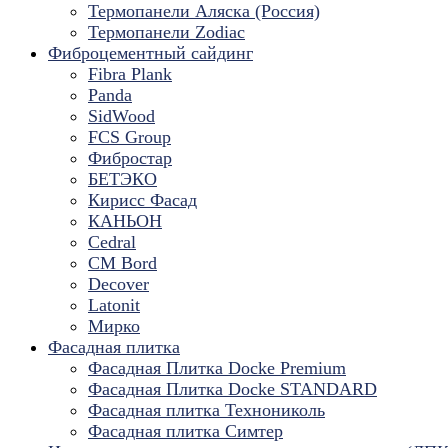
Термопанели Аляска (Россия)
Термопанели Zodiac
Фиброцементный сайдинг
Fibra Plank
Panda
SidWood
FCS Group
Фибростар
БЕТЭКО
Кирисс Фасад
КАНЬОН
Cedral
CM Bord
Decover
Latonit
Мирко
Фасадная плитка
Фасадная Плитка Docke Premium
Фасадная Плитка Docke STANDARD
Фасадная плитка Технониколь
Фасадная плитка Симтер