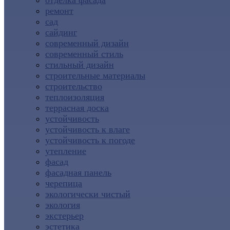
отделка фасада
ремонт
сад
сайдинг
современный дизайн
современный стиль
стильный дизайн
строительные материалы
строительство
теплоизоляция
террасная доска
устойчивость
устойчивость к влаге
устойчивость к погоде
утепление
фасад
фасадная панель
черепица
экологически чистый
экология
экстерьер
эстетика