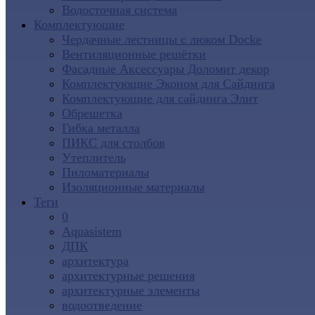
Водосточная система
Комплектующие
Чердачные лестницы с люком Docke
Вентиляционные решётки
Фасадные Аксессуары Доломит декор
Комплектующие Эконом для Сайдинга
Комплектующие для cайдинга Элит
Обрешетка
Гибка металла
ПИКС для столбов
Утеплитель
Пиломатериалы
Изоляционные материалы
Теги
0
Aquasistem
ДПК
архитектура
архитектурные решения
архитектурные элементы
водоотведение