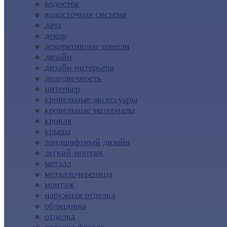
водосток
водосточная система
дача
декор
декоративные панели
дизайн
дизайн интерьера
долговечность
интерьер
кровельные аксессуары
кровельные материалы
кровля
крыша
ландшафтный дизайн
легкий монтаж
металл
металлочерепица
монтаж
наружная отделка
облицовка
отделка