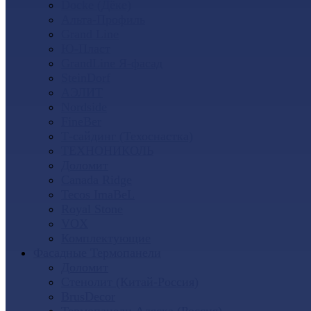
Docke (Дёке)
Альта-Профиль
Grand Line
Ю-Пласт
GrandLine Я-фасад
SteinDorf
АЭЛИТ
Nordside
FineBer
Т-сайдинг (Техоснастка)
ТЕХНОНИКОЛЬ
Доломит
Canada Ridge
Tecos ImaBeL
Royal Stone
VOX
Комплектующие
Фасадные Термопанели
Доломит
Стенолит (Китай-Россия)
BrusDecor