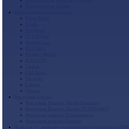
Термопанели Аляска (Россия)
Термопанели Zodiac
Фиброцементный сайдинг
Fibra Plank
Panda
SidWood
FCS Group
Фибростар
БЕТЭКО
Кирисс Фасад
КАНЬОН
Cedral
CM Bord
Decover
Latonit
Мирко
Фасадная плитка
Фасадная Плитка Docke Premium
Фасадная Плитка Docke STANDARD
Фасадная плитка Технониколь
Фасадная плитка Симтер
Изделия из древесно-полимерного композита (ДПК