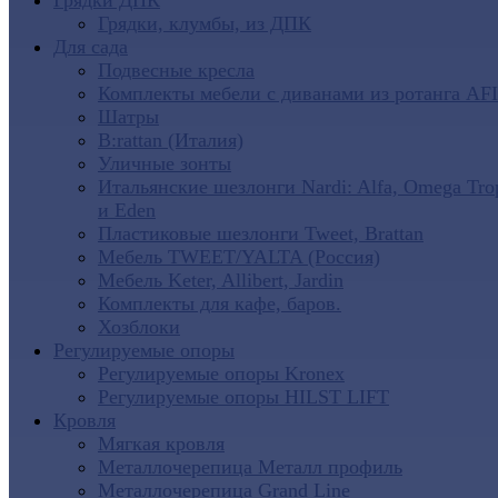
Грядки ДПК
Грядки, клумбы, из ДПК
Для сада
Подвесные кресла
Комплекты мебели с диванами из ротанга AF
Шатры
B:rattan (Италия)
Уличные зонты
Итальянские шезлонги Nardi: Alfa, Omega Tro
и Eden
Пластиковые шезлонги Tweet, Brattan
Мебель TWEET/YALTA (Россия)
Мебель Keter, Allibert, Jardin
Комплекты для кафе, баров.
Хозблоки
Регулируемые опоры
Регулируемые опоры Kronex
Регулируемые опоры HILST LIFT
Кровля
Мягкая кровля
Металлочерепица Металл профиль
Металлочерепица Grand Line