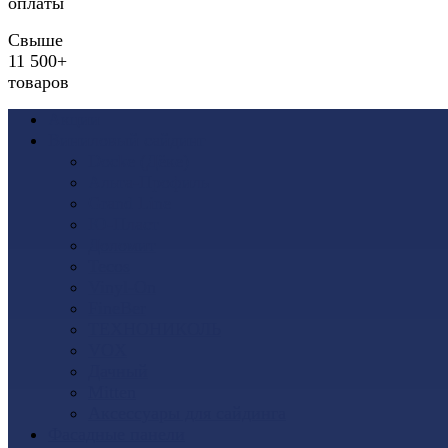
оплаты
Свыше
11 500+
товаров
Акции
Виниловый сайдинг
Docke (Дёке)
Альта-Профиль
Grand Line
Ю-Пласт
Доломит
Tecos
Vinyl-On
FineBer
ТЕХНОНИКОЛЬ
VOX
Дачный
Mitten
Аксессуары для сайдинга
Фасадные панели