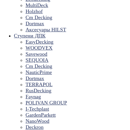
MultiDeck
Holzhof
Cm Decking
Dortmax
Аксесуары HILST
Ступени ДПК
EasyDecking
WOODVEX
Savewood
SEQUOIA
Cm Decking
NauticPrime
Dortmax
TERRAPOL
RusDecking
Faynag
POLIVAN GROUP
I-Techplast
GardenParkett
NanoWood
Deckron