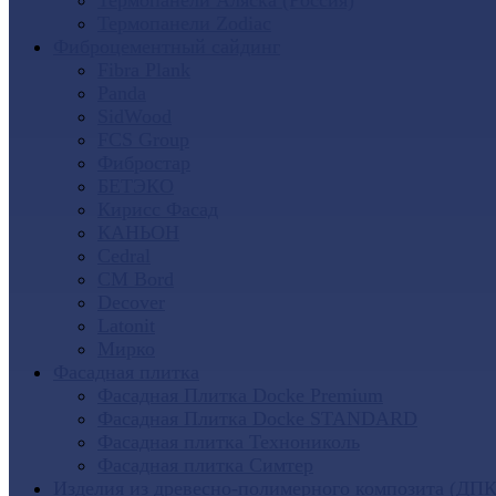
Термопанели Аляска (Россия)
Термопанели Zodiac
Фиброцементный сайдинг
Fibra Plank
Panda
SidWood
FCS Group
Фибростар
БЕТЭКО
Кирисс Фасад
КАНЬОН
Cedral
CM Bord
Decover
Latonit
Мирко
Фасадная плитка
Фасадная Плитка Docke Premium
Фасадная Плитка Docke STANDARD
Фасадная плитка Технониколь
Фасадная плитка Симтер
Изделия из древесно-полимерного композита (ДПК