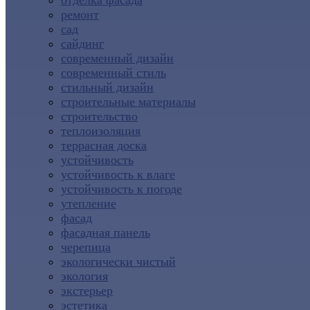
отделка фасада
ремонт
сад
сайдинг
современный дизайн
современный стиль
стильный дизайн
строительные материалы
строительство
теплоизоляция
террасная доска
устойчивость
устойчивость к влаге
устойчивость к погоде
утепление
фасад
фасадная панель
черепица
экологически чистый
экология
экстерьер
эстетика