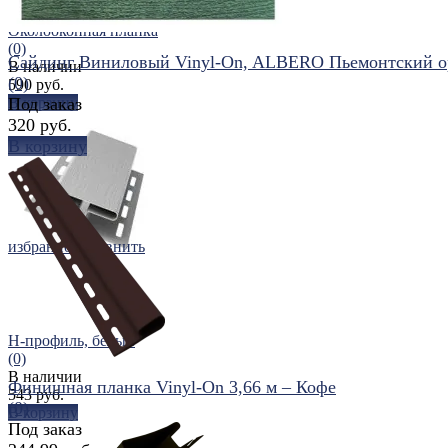
Околооконная планка
(0)
Сайдинг Виниловый Vinyl-On, ALBERO Пьемонтский о
В наличии
(0)
590 руб.
В корзину
Под заказ
320 руб.
В корзину
избранное
сравнить
избранное
сравнить
H-профиль, белый
(0)
В наличии
Финишная планка Vinyl-On 3,66 м – Кофе
543 руб.
(0)
В корзину
Под заказ