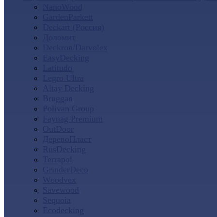
NanoWood
GardenParkett
Deckart (Россия)
Доломит
Deckron/Darvolex
EasyDecking
Latitudo
Legro Ultra
Altay Decking
Bruggan
Polivan Group
Faynag Premium
OutDoor
ДеревоПласт
RusDecking
Terrapol
GrinderDeco
Woodvex
Savewood
Sequoia
Ecodecking