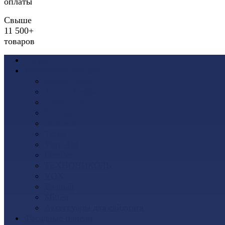
оплаты
Свыше
11 500+
товаров
Акции
Виниловый сайдинг
Docke (Дёке)
Альта-Профиль
Grand Line
Ю-Пласт
Доломит
Tecos
Vinyl-On
FineBer
ТЕХНОНИКОЛЬ
VOX
Дачный
Mitten
Аксессуары для сайдинга
Фасадные панели