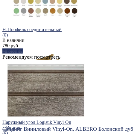
Н-Профиль соединительный
(0)
В наличии
780 руб.
В корзину
Рекомендуем посмотреть
избранное
сравнить
Наружный угол Logistik Vinyl-On
– Ваниль
Сайдинг Виниловый Vinyl-On, ALBERO Болонский дуб
(0)