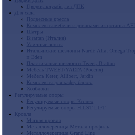
Грядки ДПК
Грядки, клумбы, из ДПК
Для сада
Подвесные кресла
Комплекты мебели с диванами из ротанга AF
Шатры
B:rattan (Италия)
Уличные зонты
Итальянские шезлонги Nardi: Alfa, Omega Tro
и Eden
Пластиковые шезлонги Tweet, Brattan
Мебель TWEET/YALTA (Россия)
Мебель Keter, Allibert, Jardin
Комплекты для кафе, баров.
Хозблоки
Регулируемые опоры
Регулируемые опоры Kronex
Регулируемые опоры HILST LIFT
Кровля
Мягкая кровля
Металлочерепица Металл профиль
Металлочерепица Grand Line