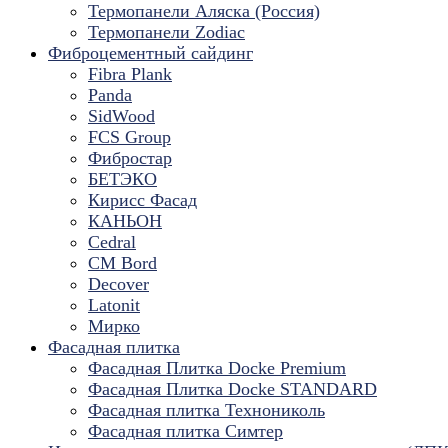
Термопанели Аляска (Россия)
Термопанели Zodiac
Фиброцементный сайдинг
Fibra Plank
Panda
SidWood
FCS Group
Фибростар
БЕТЭКО
Кирисс Фасад
КАНЬОН
Cedral
CM Bord
Decover
Latonit
Мирко
Фасадная плитка
Фасадная Плитка Docke Premium
Фасадная Плитка Docke STANDARD
Фасадная плитка Технониколь
Фасадная плитка Симтер