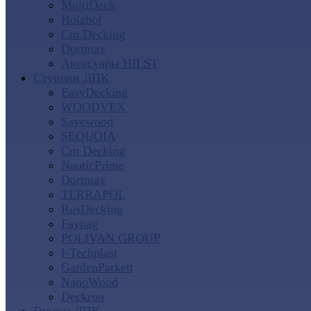
MultiDeck
Holzhof
Cm Decking
Dortmax
Аксесуары HILST
Ступени ДПК
EasyDecking
WOODVEX
Savewood
SEQUOIA
Cm Decking
NauticPrime
Dortmax
TERRAPOL
RusDecking
Faynag
POLIVAN GROUP
I-Techplast
GardenParkett
NanoWood
Deckron