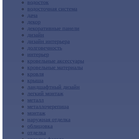
водосток
водосточная система
дача
декор
декоративные панели
дизайн
дизайн интерьера
долговечность
интерьер
кровельные аксессуары
кровельные материалы
кровля
крыша
ландшафтный дизайн
легкий монтаж
металл
металлочерепица
монтаж
наружная отделка
облицовка
отделка