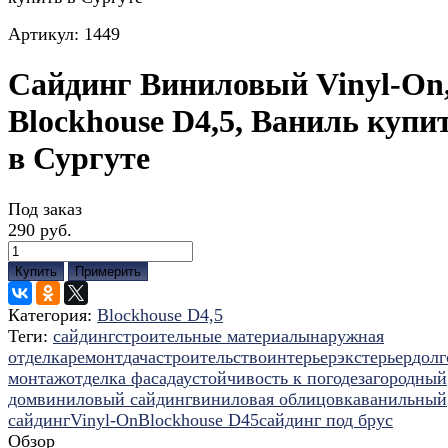
Артикул:
1449
Сайдинг Виниловый Vinyl-On
Blockhouse D4,5, Ваниль купи
в Сургуте
Под заказ
290 руб.
Купить
Примерить
Категория:
Blockhouse D4,5
Теги:
сайдинг
строительные материалы
наружная
отделка
ремонт
дача
строительство
интерьер
экстерьер
долг
монтаж
отделка фасада
устойчивость к погоде
загородный
дом
виниловый сайдинг
виниловая облицовка
ванильный
сайдинг
Vinyl-On
Blockhouse D4
5
сайдинг под брус
Обзор