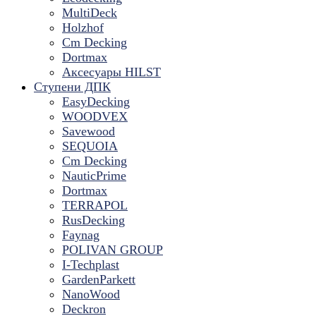
MultiDeck
Holzhof
Cm Decking
Dortmax
Аксесуары HILST
Ступени ДПК
EasyDecking
WOODVEX
Savewood
SEQUOIA
Cm Decking
NauticPrime
Dortmax
TERRAPOL
RusDecking
Faynag
POLIVAN GROUP
I-Techplast
GardenParkett
NanoWood
Deckron