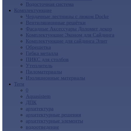
Водосточная система
Комплектующие
Чердачные лестницы с люком Docke
Вентиляционные решётки
Фасадные Аксессуары Доломит декор
Комплектующие Эконом для Сайдинга
Комплектующие для cайдинга Элит
Обрешетка
Гибка металла
ПИКС для столбов
Утеплитель
Пиломатериалы
Изоляционные материалы
Теги
0
Aquasistem
ДПК
архитектура
архитектурные решения
архитектурные элементы
водоотведение