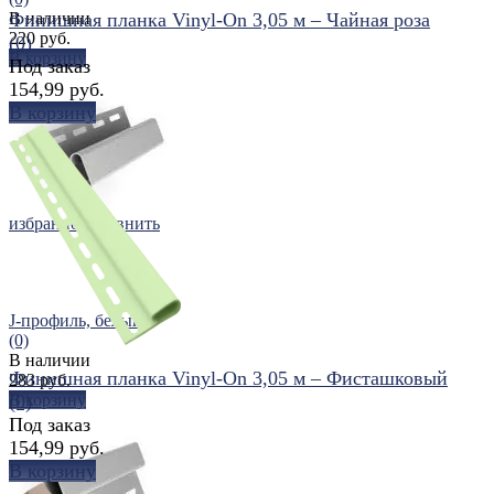
В наличии
Финишная планка Vinyl-On 3,05 м – Чайная роза
220 руб.
(0)
В корзину
Под заказ
избранное
сравнить
154,99 руб.
В корзину
избранное
сравнить
J-профиль, белый
(0)
В наличии
Финишная планка Vinyl-On 3,05 м – Фисташковый
283 руб.
В корзину
(0)
Под заказ
154,99 руб.
В корзину
избранное
сравнить