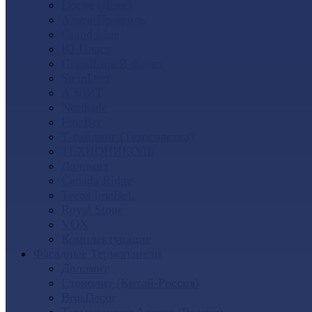
Docke (Дёке)
Альта-Профиль
Grand Line
Ю-Пласт
GrandLine Я-фасад
SteinDorf
АЭЛИТ
Nordside
FineBer
Т-сайдинг (Техоснастка)
ТЕХНОНИКОЛЬ
Доломит
Canada Ridge
Tecos ImaBeL
Royal Stone
VOX
Комплектующие
Фасадные Термопанели
Доломит
Стенолит (Китай-Россия)
BrusDecor