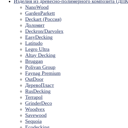
Изделия из древесно-полимерного композита (ДПК
NanoWood
GardenParkett
Deckart (Россия)
Доломит
Deckron/Darvolex
EasyDecking
Latitudo
Legro Ultra
Altay Decking
Bruggan
Polivan Group
Faynag Premium
OutDoor
ДеревоПласт
RusDecking
Terrapol
GrinderDeco
Woodvex
Savewood
Sequoia
Ecodecking