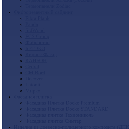
Термопанели Аляска (Россия)
Термопанели Zodiac
Фиброцементный сайдинг
Fibra Plank
Panda
SidWood
FCS Group
Фибростар
БЕТЭКО
Кирисс Фасад
КАНЬОН
Cedral
CM Bord
Decover
Latonit
Мирко
Фасадная плитка
Фасадная Плитка Docke Premium
Фасадная Плитка Docke STANDARD
Фасадная плитка Технониколь
Фасадная плитка Симтер
Изделия из древесно-полимерного композита (ДПК