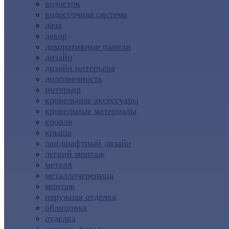
водосток
водосточная система
дача
декор
декоративные панели
дизайн
дизайн интерьера
долговечность
интерьер
кровельные аксессуары
кровельные материалы
кровля
крыша
ландшафтный дизайн
легкий монтаж
металл
металлочерепица
монтаж
наружная отделка
облицовка
отделка