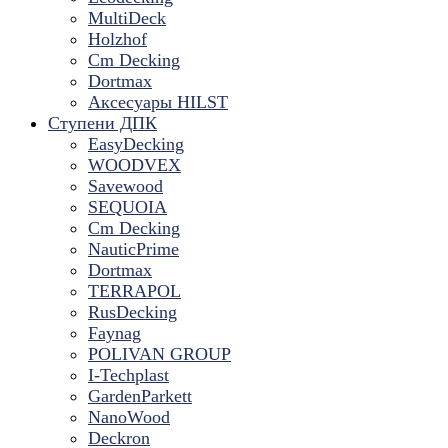
MultiDeck
Holzhof
Cm Decking
Dortmax
Аксесуары HILST
Ступени ДПК
EasyDecking
WOODVEX
Savewood
SEQUOIA
Cm Decking
NauticPrime
Dortmax
TERRAPOL
RusDecking
Faynag
POLIVAN GROUP
I-Techplast
GardenParkett
NanoWood
Deckron