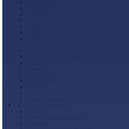
Docke (Дёке)
Альта-Профиль
Grand Line
Ю-Пласт
GrandLine Я-фасад
SteinDorf
АЭЛИТ
Nordside
FineBer
Т-сайдинг (Техоснастка)
ТЕХНОНИКОЛЬ
Доломит
Canada Ridge
Tecos ImaBeL
Royal Stone
VOX
Комплектующие
Фасадные Термопанели
Доломит
Стенолит (Китай-Россия)
BrusDecor