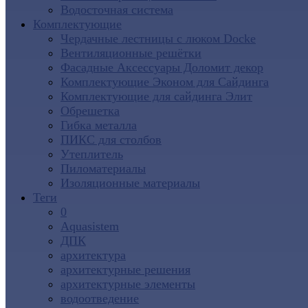
Водосточная система
Комплектующие
Чердачные лестницы с люком Docke
Вентиляционные решётки
Фасадные Аксессуары Доломит декор
Комплектующие Эконом для Сайдинга
Комплектующие для cайдинга Элит
Обрешетка
Гибка металла
ПИКС для столбов
Утеплитель
Пиломатериалы
Изоляционные материалы
Теги
0
Aquasistem
ДПК
архитектура
архитектурные решения
архитектурные элементы
водоотведение