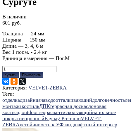
Сургуте
В наличии
601 руб.
Толщина — 24 мм
Ширина — 150 мм
Длина — 3, 4, 6 м
Вес 1 пог.м. - 2.4 кг
Единица измерения — Пог.М
Купить
Примерить
Категория:
VELVET-ZEBRA
Теги:
отделка
дизайн
дача
водоотталкивающий
долговечность
ле
монтаж
экостиль
ДПК
террасная доска
слоновая
кость
сад
outdoor
терраса
антискользящий
напольное
покрытие
прочный
Faynag Premium
VELVET-
ZEBRA
устойчивость к УФ
ландшафтный интерьер