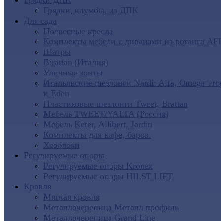
Грядки ДПК
Грядки, клумбы, из ДПК
Для сада
Подвесные кресла
Комплекты мебели с диванами из ротанга AF
Шатры
B:rattan (Италия)
Уличные зонты
Итальянские шезлонги Nardi: Alfa, Omega Tro
и Eden
Пластиковые шезлонги Tweet, Brattan
Мебель TWEET/YALTA (Россия)
Мебель Keter, Allibert, Jardin
Комплекты для кафе, баров.
Хозблоки
Регулируемые опоры
Регулируемые опоры Kronex
Регулируемые опоры HILST LIFT
Кровля
Мягкая кровля
Металлочерепица Металл профиль
Металлочерепица Grand Line