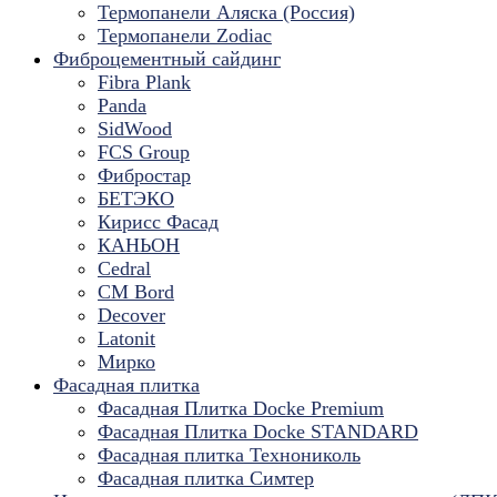
Термопанели Аляска (Россия)
Термопанели Zodiac
Фиброцементный сайдинг
Fibra Plank
Panda
SidWood
FCS Group
Фибростар
БЕТЭКО
Кирисс Фасад
КАНЬОН
Cedral
CM Bord
Decover
Latonit
Мирко
Фасадная плитка
Фасадная Плитка Docke Premium
Фасадная Плитка Docke STANDARD
Фасадная плитка Технониколь
Фасадная плитка Симтер