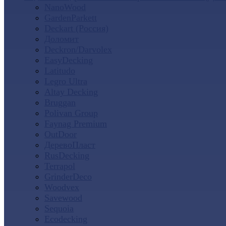
NanoWood
GardenParkett
Deckart (Россия)
Доломит
Deckron/Darvolex
EasyDecking
Latitudo
Legro Ultra
Altay Decking
Bruggan
Polivan Group
Faynag Premium
OutDoor
ДеревоПласт
RusDecking
Terrapol
GrinderDeco
Woodvex
Savewood
Sequoia
Ecodecking