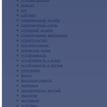
отделка фасада
ремонт
сад
сайдинг
современный дизайн
современный стиль
стильный дизайн
строительные материалы
строительство
теплоизоляция
террасная доска
устойчивость
устойчивость к влаге
устойчивость к погоде
утепление
фасад
фасадная панель
черепица
экологически чистый
экология
экстерьер
эстетика