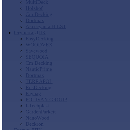
MultiDeck
Holzhof
Cm Decking
Dortmax
Аксесуары HILST
Ступени ДПК
EasyDecking
WOODVEX
Savewood
SEQUOIA
Cm Decking
NauticPrime
Dortmax
TERRAPOL
RusDecking
Faynag
POLIVAN GROUP
I-Techplast
GardenParkett
NanoWood
Deckron