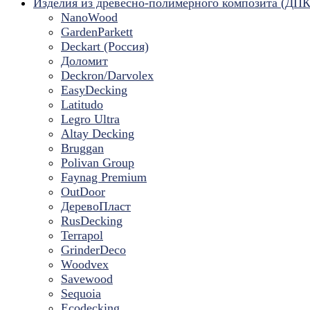
Изделия из древесно-полимерного композита (ДПК
NanoWood
GardenParkett
Deckart (Россия)
Доломит
Deckron/Darvolex
EasyDecking
Latitudo
Legro Ultra
Altay Decking
Bruggan
Polivan Group
Faynag Premium
OutDoor
ДеревоПласт
RusDecking
Terrapol
GrinderDeco
Woodvex
Savewood
Sequoia
Ecodecking